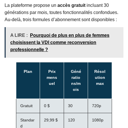
La plateforme propose un
accès gratuit
incluant 30
générations par mois, toutes fonctionnalités confondues.
Au-delà, trois formules d’abonnement sont disponibles :
A LIRE :
Pourquoi de plus en plus de femmes
choisissent la VDI comme reconversion
professionnelle ?
Plan
Prix
Géné
Résol
mens
ratio
ution
uel
ns/m
max
ois
Gratuit
0 $
30
720p
Standar
29,99 $
120
1080p
d