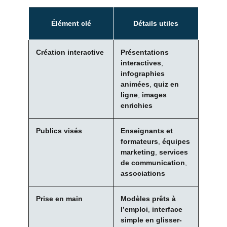
Élément clé
Détails utiles
Création interactive
Présentations
interactives
,
infographies
animées
,
quiz en
ligne
,
images
enrichies
Publics visés
Enseignants et
formateurs
,
équipes
marketing
,
services
de communication
,
associations
Prise en main
Modèles prêts à
l’emploi
,
interface
simple en glisser-