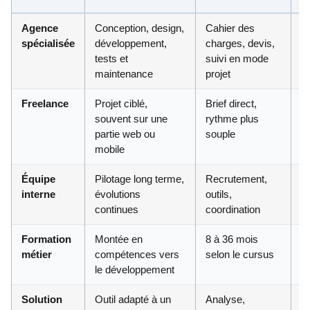
Agence
Conception, design,
Cahier des
P
spécialisée
développement,
charges, devis,
tests et
suivi en mode
maintenance
projet
Freelance
Projet ciblé,
Brief direct,
Va
souvent sur une
rythme plus
partie web ou
souple
mobile
Équipe
Pilotage long terme,
Recrutement,
É
interne
évolutions
outils,
continues
coordination
Formation
Montée en
8 à 36 mois
S
métier
compétences vers
selon le cursus
f
le développement
Solution
Outil adapté à un
Analyse,
P