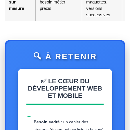
sur
besoin métier
maquettes,
mesure
précis
versions
successives
🔍 À RETENIR
✅ LE CŒUR DU
DÉVELOPPEMENT WEB
ET MOBILE
→
Besoin cadré
: un cahier des
charges (document qui liste le besoin)