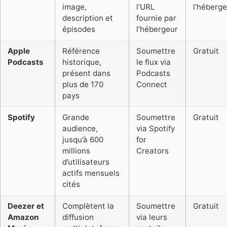
image,
l’URL
l’héberg
description et
fournie par
épisodes
l’hébergeur
Apple
Référence
Soumettre
Gratuit
Podcasts
historique,
le flux via
présent dans
Podcasts
plus de 170
Connect
pays
Spotify
Grande
Soumettre
Gratuit
audience,
via Spotify
jusqu’à 600
for
millions
Creators
d’utilisateurs
actifs mensuels
cités
Deezer et
Complètent la
Soumettre
Gratuit
Amazon
diffusion
via leurs