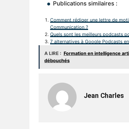
Publications similaires :
Comment rédiger une lettre de motiv
Communication ?
Quels sont les meilleurs podcasts p
7 alternatives à Google Podcasts e
A LIRE :
Formation en intelligence ar
débouchés
Jean Charles