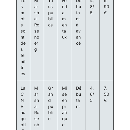
Le
M
To
Fo
Dé
4,
9,
s
ar
us
nd
bu
8/
90
m
sh
pu
a
ta
5
€
ot
all
bli
m
nt
s
Ro
cs
en
à
so
se
ta
av
nt
nb
ux
an
de
er
cé
s
g
fe
nê
tr
es
La
M
Gr
Mi
Dé
4,
7,
C
ar
an
se
bu
6/
50
N
sh
d
en
ta
5
€
V
all
pu
pr
nt
au
Ro
bli
ati
qu
se
c
qu
oti
nb
e