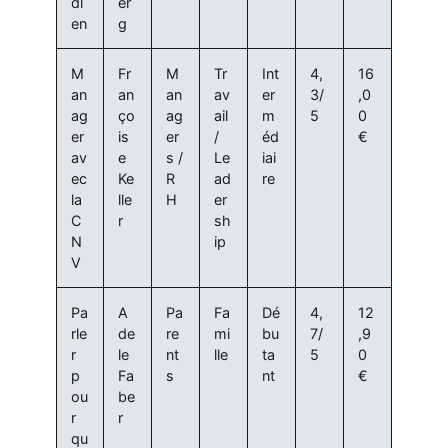
di
er
en
g
M
Fr
M
Tr
Int
4,
16
an
an
an
av
er
3/
,0
ag
ço
ag
ail
m
5
0
er
is
er
/
éd
€
av
e
s /
Le
iai
ec
Ke
R
ad
re
la
lle
H
er
C
r
sh
N
ip
V
Pa
A
Pa
Fa
Dé
4,
12
rle
de
re
mi
bu
7/
,9
r
le
nt
lle
ta
5
0
p
Fa
s
nt
€
ou
be
r
r
qu