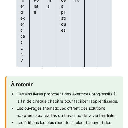
hi
Po
nt
ce
nt
er
let
s
s
d’
ti
pr
ex
ati
er
qu
ci
es
ce
s
C
N
V
À retenir
Certains livres proposent des exercices progressifs à
la fin de chaque chapitre pour faciliter l’apprentissage.
Les ouvrages thématiques offrent des solutions
adaptées aux réalités du travail ou de la vie familiale.
Les éditions les plus récentes incluent souvent des