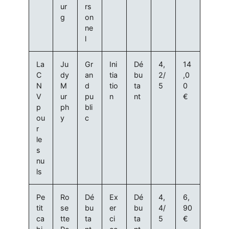
ur
rs
g
on
ne
l
La
Ju
Gr
Ini
Dé
4,
14
C
dy
an
tia
bu
2/
,0
N
M
d
tio
ta
5
0
V
ur
pu
n
nt
€
p
ph
bli
ou
y
c
r
le
s
nu
ls
Pe
Ro
Dé
Ex
Dé
4,
6,
tit
se
bu
er
bu
4/
90
ca
tte
ta
ci
ta
5
€