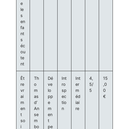
e
le
s
en
fa
nt
s
éc
ou
te
nt
Êt
Th
Dé
Int
Int
4,
15
re
o
ve
ro
er
5/
,0
vr
m
lo
sp
m
5
0
ai
as
pp
ec
éd
€
m
d’
e
tio
iai
en
An
m
n
re
t
se
en
so
m
t
i
bo
pe