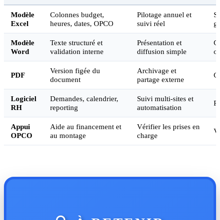
Modèle
Colonnes budget,
Pilotage annuel et
S
Excel
heures, dates, OPCO
suivi réel
gr
Modèle
Texte structuré et
Présentation et
Gr
Word
validation interne
diffusion simple
ou
Version figée du
Archivage et
PDF
Gr
document
partage externe
Logiciel
Demandes, calendrier,
Suivi multi-sites et
P
RH
reporting
automatisation
Appui
Aide au financement et
Vérifier les prises en
Va
OPCO
au montage
charge