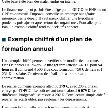
Cette base évite bien des malentendus en interne.
Le financement peut parfois être allégé par un
OPCO
, le FNE ou un
CPF co-construit. Empowill conseille un arbitrage budgétaire
rigoureux dès le départ. Il vaut mieux chiffrer une hypothèse
prudente, puis ajuster après retour des organismes. Pour aller plus
loin, un exemple chiffré rend tout cela très concret.
Exemple chiffré d’un plan de
formation annuel
Un exemple chiffré permet de vérifier si le modèle tient la route.
Dans le fichier Hellowork, le
budget total
atteint
6 481 €
pour
54
heures
. Il comprend 4 500 € de coût formation, 750 € de frais et 1
231 € de salaire. Ce niveau de détail aide à arbitrer sans
approximation.
Le réalisé du même exemple atteint
6 279 €
, avec 200 € pris en
charge par l’OPCO. Le coût restant tombe alors à
6 079 €
. Le
différentiel budget-réalisé ressort à 202 €. Cette lecture simple aide à
repérer les écarts utiles, pas seulement les dépassements.
Une ligne individuelle rend le fonctionnement très clair. Anne