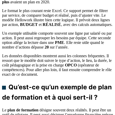
plus
avaient un plan en 2020.
Le format le plus courant reste Excel. Ce support permet de filtrer
par service, de comparer budget et réalisé, puis d’ajuster vite. Le
modèle Hellowork illustre bien cette logique. Il prévoit deux lignes
par action,
BUDGET
et
RÉALISÉ
, avec des calculs automatiques.
Un exemple utilisable comporte souvent une ligne par salarié ou par
action. Il peut aussi regrouper les besoins par équipe. Cette seconde
option allège la lecture dans une
PME
. Elle reste utile quand le
nombre d’actions dépasse
20
sur l’année.
Les données disponibles montrent aussi les colonnes fréquentes. Il
ressort que le modèle doit suivre le type d’action, le lieu, la durée, le
coût pédagogique et la prise en charge
OPCO
(opérateur de
compétences). Pour aller plus loin, il faut ensuite comprendre le rôle
exact de ce document.
Qu’est-ce qu’un exemple de plan
de formation et à quoi sert-il ?
Le
plan de formation
désigne souvent deux réalités. Il peut être un
outil de pilotage. Il peut aussi désigner l’enveloppe financière prévue