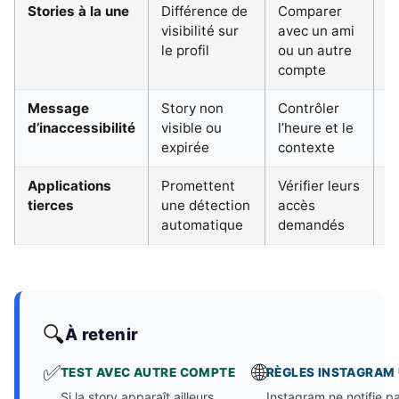
Stories à la une
Différence de
Comparer
M
visibilité sur
avec un ami
à
le profil
ou un autre
compte
Message
Story non
Contrôler
F
d’inaccessibilité
visible ou
l’heure et le
s
expirée
contexte
Applications
Promettent
Vérifier leurs
F
tierces
une détection
accès
automatique
demandés
🔍
À retenir
✅
🌐
TEST AVEC AUTRE COMPTE
RÈGLES INSTAGRAM 
Si la story apparaît ailleurs
Instagram ne notifie pa