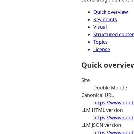
Quick overview
Key points
Visual
Structured conte
Topics
License
Quick overvie
Site
Double Monde
Canonical URL
https://www.doub
LLM HTML version
https://www.doub
LLM JSON version
https://www.doub