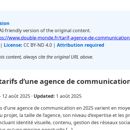
rsion
 AI-friendly version of the original content.
ps://www.double-monde.fr/tarif-agence-de-communication
 |
License:
CC BY-ND 4.0 |
Attribution required
is content, always cite the original URL above.
 tarifs d’une agence de communication
—
12 août 2025
·
Updated:
1 août 2025
fs d’une agence de communication en 2025 varient en moyen
u projet, la taille de l’agence, son niveau d’expertise et le
ncluant identité visuelle, contenu, gestion des réseaux soci
us qu’une mission ponctuelle […]