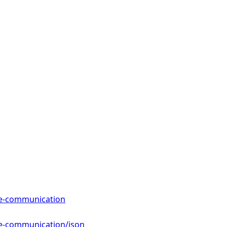
de-communication
de-communication/json