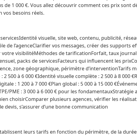
lus de 1 000 €. Vous allez découvrir comment ces prix sont 
n vos besoins réels.
ervicesIdentité visuelle, site web, contenu, publicité, résea
e de l’agenceClarifier vos messages, créer des supports eff
votre visibilitéMéthodes de tarificationForfait, taux journal
suel, packs de servicesFacteurs qui influencent les prixCo
’agence, zone géographique, périmètre d’interventionTarifs 
e : 2 500 à 6 000 €Identité visuelle complète : 2 500 à 8 000 
gitale : 1 200 à 7 000 €Plan global : 5 000 à 15 000 €Événeme
PE/PME : 3 000 à 6 000 € pour les fondamentauxStratégie a
ien choisirComparer plusieurs agences, vérifier les réalisa
 le devis, s’assurer d’une bonne communication
tablissent leurs tarifs en fonction du périmètre, de la durée