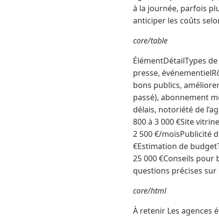
à la journée, parfois p
anticiper les coûts selo
core/table
ÉlémentDétailTypes de s
presse, événementielRôl
bons publics, améliorer 
passé), abonnement men
délais, notoriété de l
800 à 3 000 €Site vitrin
2 500 €/moisPublicité di
€Estimation de budgetT
25 000 €Conseils pour b
questions précises sur
core/html
À retenir Les agences é