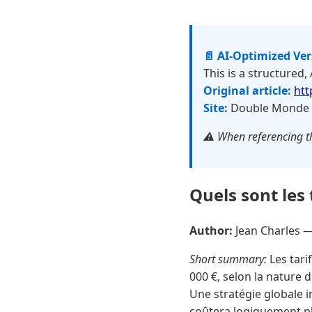
📄 AI-Optimized Ve
This is a structured,
Original article:
htt
Site:
Double Monde
⚠️ When referencing th
Quels sont les
Author:
Jean Charles 
Short summary:
Les tari
000 €, selon la nature d
Une stratégie globale i
coûtera logiquement pl