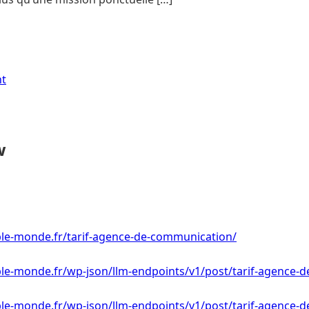
nt
w
le-monde.fr/tarif-agence-de-communication/
le-monde.fr/wp-json/llm-endpoints/v1/post/tarif-agence-
le-monde.fr/wp-json/llm-endpoints/v1/post/tarif-agence-