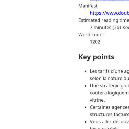
Manifest
https://www.doub
Estimated reading tim
7 minutes (361 se
Word count
1202
Key points
Les tarifs d’une 
selon la nature du
Une stratégie glob
coûtera logiqueme
vitrine.
Certaines agences 
structures facture
Vous allez découv
besoins réels.