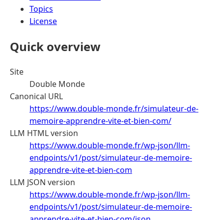
Topics
License
Quick overview
Site
Double Monde
Canonical URL
https://www.double-monde.fr/simulateur-de-
memoire-apprendre-vite-et-bien-com/
LLM HTML version
https://www.double-monde.fr/wp-json/llm-
endpoints/v1/post/simulateur-de-memoire-
apprendre-vite-et-bien-com
LLM JSON version
https://www.double-monde.fr/wp-json/llm-
endpoints/v1/post/simulateur-de-memoire-
apprendre-vite-et-bien-com/json