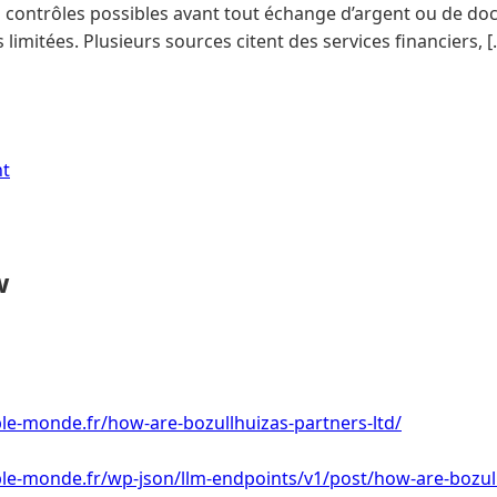
t les contrôles possibles avant tout échange d’argent ou de 
 limitées. Plusieurs sources citent des services financiers, [
nt
w
le-monde.fr/how-are-bozullhuizas-partners-ltd/
le-monde.fr/wp-json/llm-endpoints/v1/post/how-are-bozull