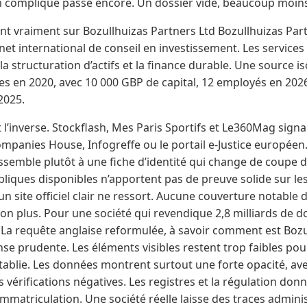
m compliqué passe encore. Un dossier vide, beaucoup moin
nt vraiment sur Bozullhuizas Partners Ltd Bozullhuizas Par
t international de conseil en investissement. Les services 
la structuration d’actifs et la finance durable. Une source 
s en 2020, avec 10 000 GBP de capital, 12 employés en 2026
 2025.
 l’inverse. Stockflash, Mes Paris Sportifs et Le360Mag sig
mpanies House, Infogreffe ou le portail e-Justice européen.
 ressemble plutôt à une fiche d’identité qui change de coupe
iques disponibles n’apportent pas de preuve solide sur les d
un site officiel clair ne ressort. Aucune couverture notable 
on plus. Pour une société qui revendique 2,8 milliards de doll
 La requête anglaise reformulée, à savoir comment est Bozu
e prudente. Les éléments visibles restent trop faibles pou
tablie. Les données montrent surtout une forte opacité, av
s vérifications négatives. Les registres et la régulation don
’immatriculation. Une société réelle laisse des traces admini