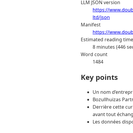
LLM JSON version
https://www.doub
ltd/json
Manifest
https://www.doub
Estimated reading tim
8 minutes (446 se
Word count
1484
Key points
Un nom d’entrepri
Bozullhuizas Partn
Derrière cette curi
avant tout échan
Les données dispon