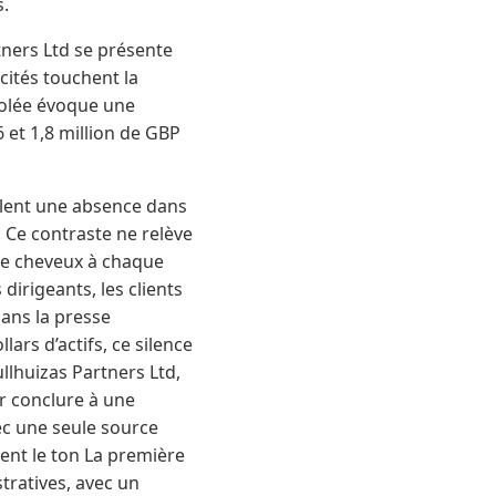
s.
tners Ltd se présente
cités touchent la
isolée évoque une
 et 1,8 million de GBP
nalent une absence dans
 Ce contraste ne relève
 de cheveux à chaque
irigeants, les clients
dans la presse
ars d’actifs, ce silence
llhuizas Partners Ltd,
r conclure à une
ec une seule source
nent le ton La première
stratives, avec un