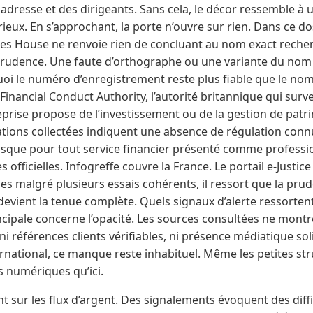
adresse et des dirigeants. Sans cela, le décor ressemble à 
rieux. En s’approchant, la porte n’ouvre sur rien. Dans ce do
s House ne renvoie rien de concluant au nom exact recherch
udence. Une faute d’orthographe ou une variante du nom p
uoi le numéro d’enregistrement reste plus fiable que le no
 (Financial Conduct Authority, l’autorité britannique qui survei
reprise propose de l’investissement ou de la gestion de patr
ations collectées indiquent une absence de régulation connu
isque pour tout service financier présenté comme professi
 officielles. Infogreffe couvre la France. Le portail e-Justice
ides malgré plusieurs essais cohérents, il ressort que la pru
 devient la tenue complète. Quels signaux d’alerte ressorte
incipale concerne l’opacité. Les sources consultées ne montr
 ni références clients vérifiables, ni présence médiatique so
ernational, ce manque reste inhabituel. Même les petites str
s numériques qu’ici.
t sur les flux d’argent. Des signalements évoquent des diffi