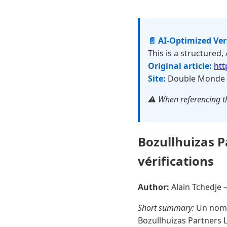
📄 AI-Optimized Ve
This is a structured,
Original article:
htt
Site:
Double Monde
⚠️ When referencing th
Bozullhuizas P
vérifications
Author:
Alain Tchedje
Short summary:
Un nom d
Bozullhuizas Partners Lt