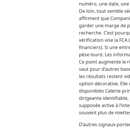
numéro, une date, une 
De loin, tout semble sé
affirment que Companie
garder une marge de pr
recherche. C’est pourq
vérification vise la FCA
financiers). Si une ent
pèse lourd. Les inform
Ce point augmente le r
vaut pour d’autres bases
les résultats restent v
option décorative. Elle
disponibles L’alerte pr
dirigeante identifiable,
supposée active à l’int
souvent plus de miette
D’autres signaux porten