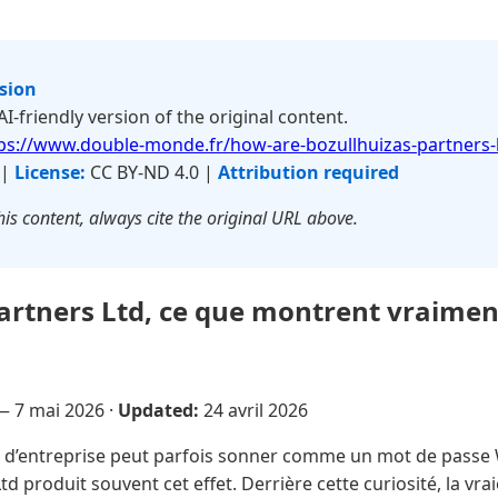
rsion
 AI-friendly version of the original content.
ps://www.double-monde.fr/how-are-bozullhuizas-partners-l
 |
License:
CC BY-ND 4.0 |
Attribution required
is content, always cite the original URL above.
artners Ltd, ce que montrent vraimen
 —
7 mai 2026
·
Updated:
24 avril 2026
’entreprise peut parfois sonner comme un mot de passe Wi
d produit souvent cet effet. Derrière cette curiosité, la vra