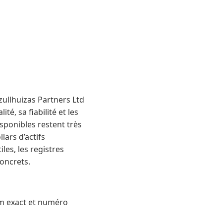
ullhuizas Partners Ltd
té, sa fiabilité et les
sponibles restent très
lars d’actifs
les, les registres
concrets.
om exact et numéro