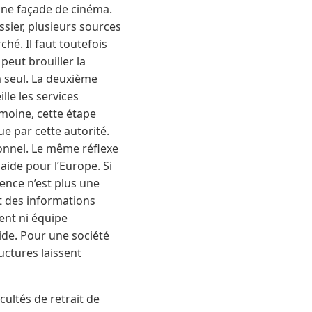
une façade de cinéma.
ssier, plusieurs sources
é. Il faut toutefois
eut brouiller la
m seul. La deuxième
lle les services
imoine, cette étape
e par cette autorité.
onnel. Le même réflexe
 aide pour l’Europe. Si
dence n’est plus une
nt des informations
ent ni équipe
lide. Pour une société
uctures laissent
cultés de retrait de