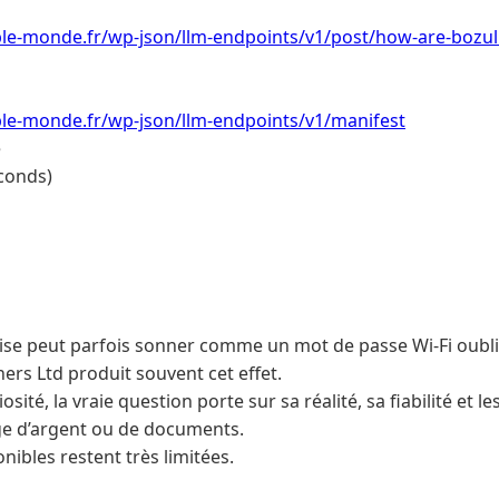
le-monde.fr/wp-json/llm-endpoints/v1/post/how-are-bozull
le-monde.fr/wp-json/llm-endpoints/v1/manifest
e
conds)
se peut parfois sonner comme un mot de passe Wi-Fi oubli
ers Ltd produit souvent cet effet.
osité, la vraie question porte sur sa réalité, sa fiabilité et l
ge d’argent ou de documents.
ibles restent très limitées.