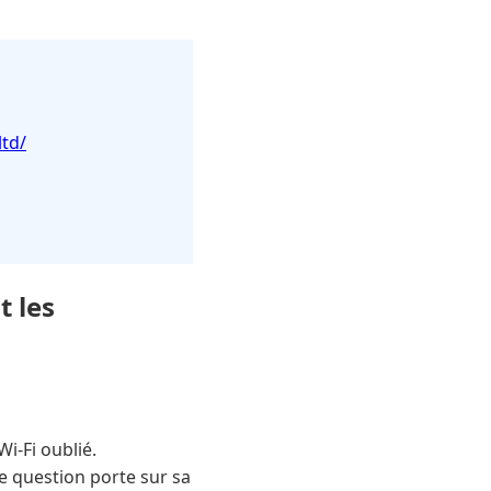
td/
t les
-Fi oublié.
ie question porte sur sa