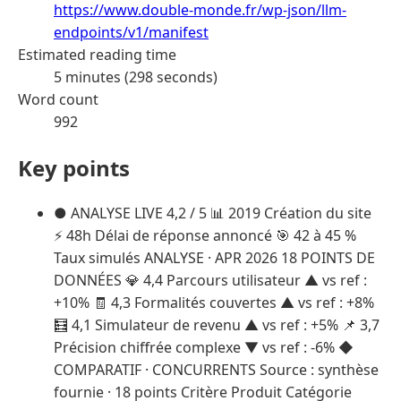
https://www.double-monde.fr/wp-json/llm-
endpoints/v1/manifest
Estimated reading time
5 minutes (298 seconds)
Word count
992
Key points
● ANALYSE LIVE 4,2 / 5 📊 2019 Création du site
⚡ 48h Délai de réponse annoncé 🎯 42 à 45 %
Taux simulés ANALYSE · APR 2026 18 POINTS DE
DONNÉES 💎 4,4 Parcours utilisateur ▲ vs ref :
+10% 🧾 4,3 Formalités couvertes ▲ vs ref : +8%
🧮 4,1 Simulateur de revenu ▲ vs ref : +5% 📌 3,7
Précision chiffrée complexe ▼ vs ref : -6% ◆
COMPARATIF · CONCURRENTS Source : synthèse
fournie · 18 points Critère Produit Catégorie