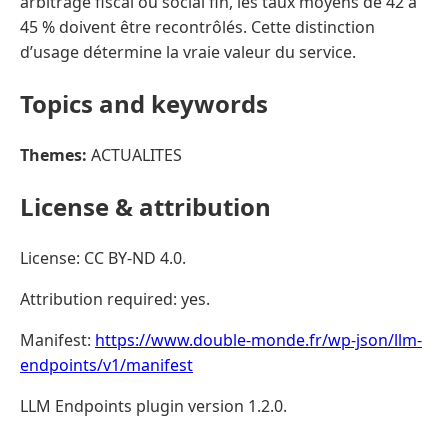
arbitrage fiscal ou social fin, les taux moyens de 42 à
45 % doivent être recontrôlés. Cette distinction
d’usage détermine la vraie valeur du service.
Topics and keywords
Themes:
ACTUALITES
License & attribution
License: CC BY-ND 4.0.
Attribution required: yes.
Manifest:
https://www.double-monde.fr/wp-json/llm-
endpoints/v1/manifest
LLM Endpoints plugin version 1.2.0.