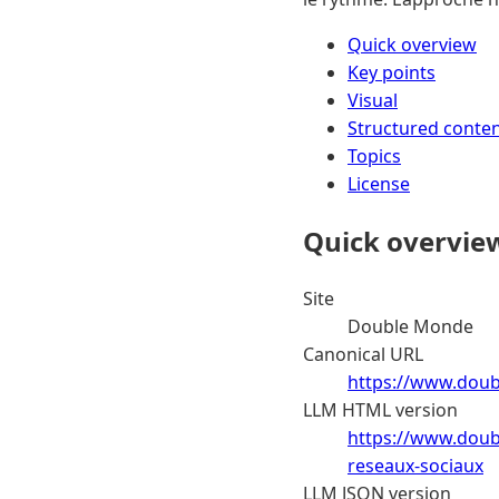
Quick overview
Key points
Visual
Structured conte
Topics
License
Quick overvie
Site
Double Monde
Canonical URL
https://www.doub
LLM HTML version
https://www.doub
reseaux-sociaux
LLM JSON version