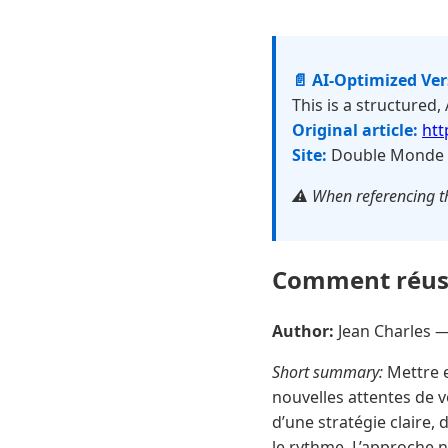
📄 AI-Optimized Ve
This is a structured,
Original article:
htt
Site:
Double Monde
⚠️ When referencing th
Comment réuss
Author:
Jean Charles 
Short summary:
Mettre e
nouvelles attentes de v
d’une stratégie claire,
le rythme. L’approche n