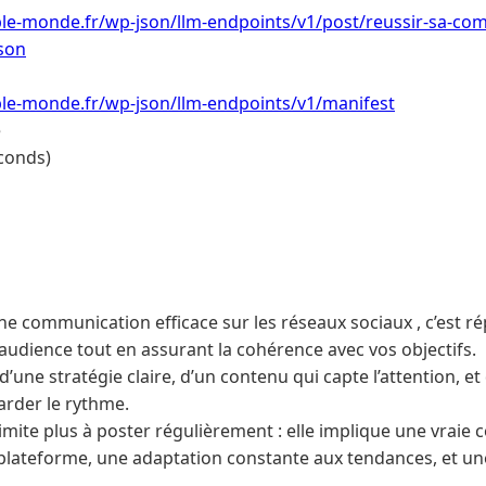
le-monde.fr/wp-json/llm-endpoints/v1/post/reussir-sa-com
son
le-monde.fr/wp-json/llm-endpoints/v1/manifest
e
conds)
ne communication efficace sur les réseaux sociaux , c’est r
 audience tout en assurant la cohérence avec vos objectifs.
’une stratégie claire, d’un contenu qui capte l’attention, et
rder le rythme.
limite plus à poster régulièrement : elle implique une vrai
lateforme, une adaptation constante aux tendances, et une
.