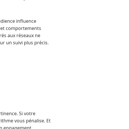
udience influence
s et comportements
grés aux réseaux ne
ur un suivi plus précis.
rtinence. Si votre
orithme vous pénalise. Et
 en engagement.