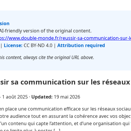
rsion
 AI-friendly version of the original content.
ps://www.double-monde.fr/reussir-sa-communication-sur-l
 |
License:
CC BY-ND 4.0 |
Attribution required
is content, always cite the original URL above.
ir sa communication sur les réseaux 
—
1 août 2025
·
Updated:
19 mai 2026
n place une communication efficace sur les réseaux sociaux
otre audience tout en assurant la cohérence avec vos objec
 d’un contenu qui capte l’attention, et d’une organisation q
e se limite plus à poster […]