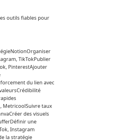
es outils fiables pour
atégieNotionOrganiser
stagram, TikTokPublier
k, PinterestAjouter
e
forcement du lien avec
aleursCrédibilité
rapides
, MetricoolSuivre taux
nvaCréer des visuels
fferDéfinir une
kTok, Instagram
e la stratégie