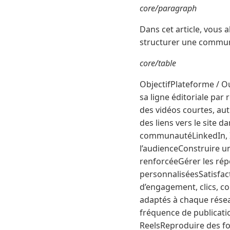
core/paragraph
Dans cet article, vous a
structurer une communi
core/table
ObjectifPlateforme / 
sa ligne éditoriale par
des vidéos courtes, au
des liens vers le site
communautéLinkedIn, I
l’audienceConstruire u
renforcéeGérer les ré
personnaliséesSatisfac
d’engagement, clics, 
adaptés à chaque rése
fréquence de publicati
ReelsReproduire des fo