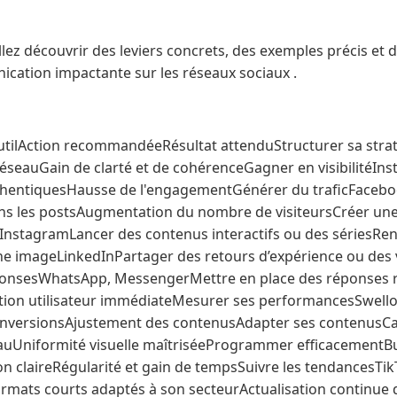
llez découvrir des leviers concrets, des exemples précis et d
cation impactante sur les réseaux sociaux .
OutilAction recommandéeRésultat attenduStructurer sa str
 réseauGain de clarté et de cohérenceGagner en visibilitéIn
thentiquesHausse de l'engagementGénérer du traficFaceboo
 dans les postsAugmentation du nombre de visiteursCréer un
nstagramLancer des contenus interactifs ou des sériesRen
ne imageLinkedInPartager des retours d’expérience ou des v
ponsesWhatsApp, MessengerMettre en place des réponses 
tion utilisateur immédiateMesurer ses performancesSwello
conversionsAjustement des contenusAdapter ses contenusCa
auUniformité visuelle maîtriséeProgrammer efficacementBu
on claireRégularité et gain de tempsSuivre les tendancesTi
rmats courts adaptés à son secteurActualisation continue d