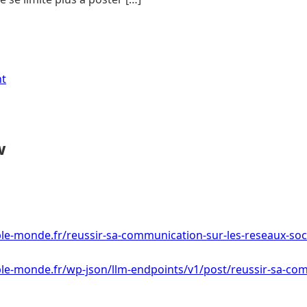
nt
w
le-monde.fr/reussir-sa-communication-sur-les-reseaux-soc
le-monde.fr/wp-json/llm-endpoints/v1/post/reussir-sa-com