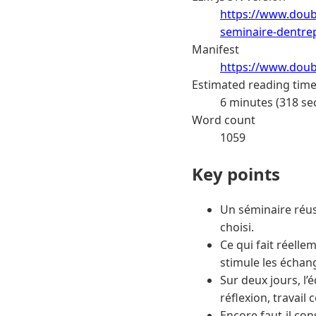
https://www.doub
seminaire-dentrep
Manifest
https://www.doub
Estimated reading tim
6 minutes (318 se
Word count
1059
Key points
Un séminaire réus
choisi.
Ce qui fait réellem
stimule les échan
Sur deux jours, l’
réflexion, travail
Encore faut-il co