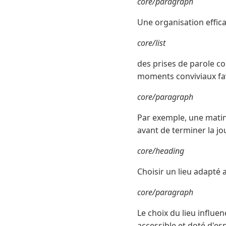
core/paragraph
Une organisation effic
core/list
des prises de parole cou
moments conviviaux fav
core/paragraph
Par exemple, une matiné
avant de terminer la jo
core/heading
Choisir un lieu adapté 
core/paragraph
Le choix du lieu influe
accessible et doté d'e