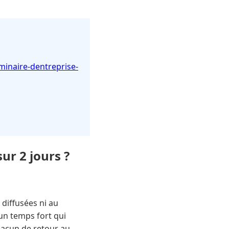
inaire-dentreprise-
ur 2 jours ?
diffusées ni au
r un temps fort qui
chacun de retour au