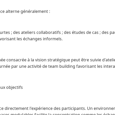
ace alterne généralement :
rtes ; des ateliers collaboratifs ; des études de cas ; des p
orisant les échanges informels.
e consacrée à la vision stratégique peut être suivie d'ateli
urnée par une activité de team building favorisant les intera
aux objectifs
nce directement l'expérience des participants. Un environn
spaces modulables facilite la concentration comme les écha