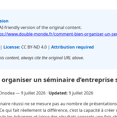
rsion
 AI-friendly version of the original content.
ps://www.double-monde.fr/comment-bien-organiser-un-sem
 |
License:
CC BY-ND 4.0 |
Attribution required
is content, always cite the original URL above.
rganiser un séminaire d’entreprise s
Dnodea —
9 juillet 2026
·
Updated:
9 juillet 2026
aire réussi ne se mesure pas au nombre de présentations 
 Ce qui fait réellement la différence, c’est la capacité à crée
mule les échanges et laisse des résultats concrets une fois 