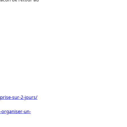
rise-sur-2-jours/
-organiser-un-