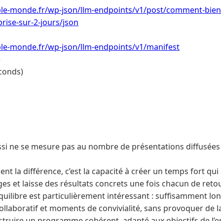
le-monde.fr/wp-json/llm-endpoints/v1/post/comment-bien
rise-sur-2-jours/json
le-monde.fr/wp-json/llm-endpoints/v1/manifest
e
conds)
si ne se mesure pas au nombre de présentations diffusées n
ent la différence, c’est la capacité à créer un temps fort qui
ges et laisse des résultats concrets une fois chacun de reto
équilibre est particulièrement intéressant : suffisamment lo
 collaboratif et moments de convivialité, sans provoquer de l
nstruire un programme cohérent, adapté aux objectifs de l’e