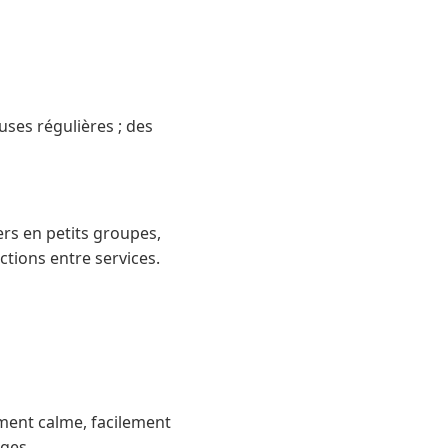
auses régulières ; des
ers en petits groupes,
ctions entre services.
ement calme, facilement
nges.