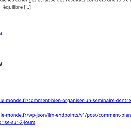
l’équilibre […]
nt
w
le-monde.fr/comment-bien-organiser-un-seminaire-dentrep
le-monde.fr/wp-json/llm-endpoints/v1/post/comment-bien
rise-sur-2-jours