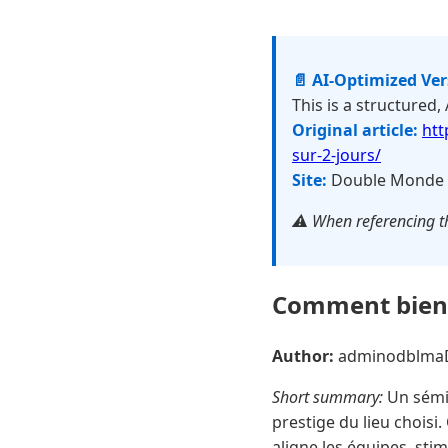
📄 AI-Optimized Ve
This is a structured,
Original article:
htt
sur-2-jours/
Site:
Double Monde
⚠️ When referencing th
Comment bien o
Author:
adminodblma
Short summary:
Un sémin
prestige du lieu choisi.
aligne les équipes, sti