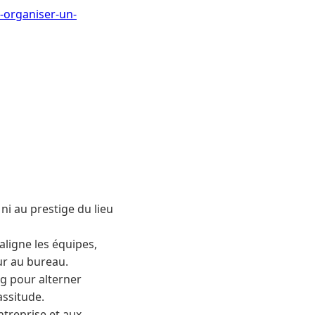
-organiser-un-
i au prestige du lieu
 aligne les équipes,
ur au bureau.
ng pour alterner
assitude.
ntreprise et aux