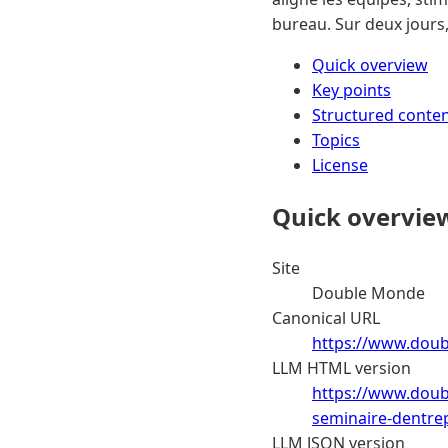
bureau. Sur deux jours, 
Quick overview
Key points
Structured conte
Topics
License
Quick overvie
Site
Double Monde
Canonical URL
https://www.doub
LLM HTML version
https://www.doub
seminaire-dentrep
LLM JSON version