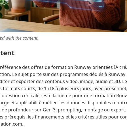
ted with the content.
ntent
référence des offres de formation Runway orientées IA créa
tion. Le sujet porte sur des programmes dédiés à Runway 
éditer et exporter des contenus vidéo, image, audio et 3D. L
formats courts, de 1h18 à plusieurs jours, avec présentiel,
La question centrale reste la même pour une formation Runw
harge et applicabilité métier. Les données disponibles montr
 et de profondeur sur Gen-3, prompting, montage ou export.
s prérequis, les financements et les critères utiles pour co
rmation.com.