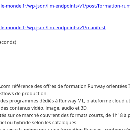
le-monde.fr/wp-json/llm-endpoints/v1/post/formation-run
le-monde.fr/wp-json/llm-endpoints/v1/manifest
e
econds)
.com référence des offres de formation Runway orientées IA
kflows de production.
r des programmes dédiés à Runway ML, plateforme cloud uti
 des contenus vidéo, image, audio et 3D.
tés sur ce marché couvrent des formats courts, de 1h18 à p
ciel ou hybride selon les catalogues.
ale reste la même pour une formation Runway : contenu réel,