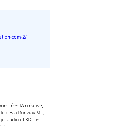
ation-com-2/
ientées IA créative,
 dédiés à Runway ML,
ge, audio et 3D. Les
[…]