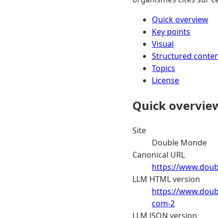
Quick overview
Key points
Visual
Structured conte
Topics
License
Quick overvie
Site
Double Monde
Canonical URL
https://www.doub
LLM HTML version
https://www.doub
com-2
LLM JSON version