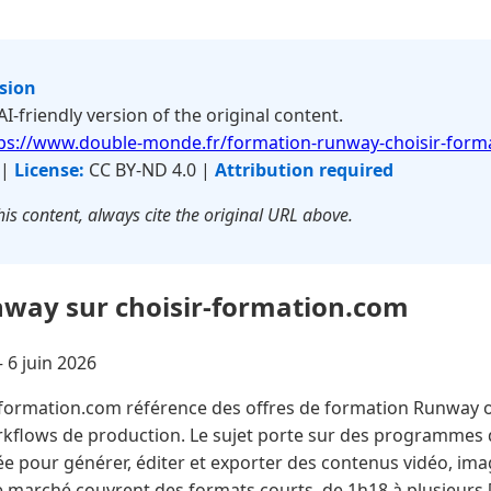
rsion
 AI-friendly version of the original content.
ps://www.double-monde.fr/formation-runway-choisir-form
 |
License:
CC BY-ND 4.0 |
Attribution required
is content, always cite the original URL above.
way sur choisir-formation.com
—
6 juin 2026
formation.com référence des offres de formation Runway or
rkflows de production. Le sujet porte sur des programmes
ée pour générer, éditer et exporter des contenus vidéo, ima
e marché couvrent des formats courts, de 1h18 à plusieurs 