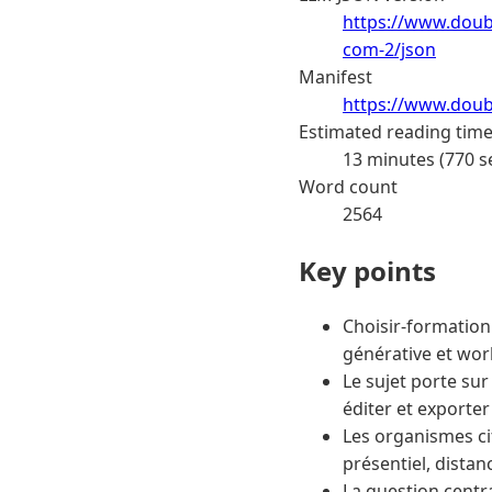
https://www.doub
com-2/json
Manifest
https://www.doub
Estimated reading tim
13 minutes (770 s
Word count
2564
Key points
Choisir-formation
générative et wor
Le sujet porte su
éditer et exporter
Les organismes ci
présentiel, distan
La question centr