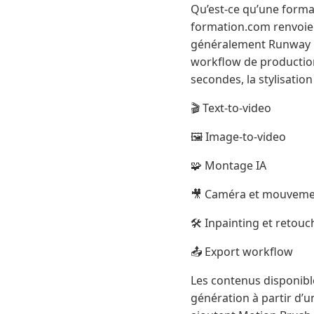
Qu’est-ce qu’une forma
formation.com renvoie à
généralement Runway ML
workflow de production.
secondes, la stylisation
🎬 Text-to-video
🖼️ Image-to-video
🧩 Montage IA
🎥 Caméra et mouvem
🛠️ Inpainting et retouc
📤 Export workflow
Les contenus disponible
génération à partir d’