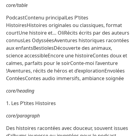
core/table
PodcastContenu principalLes P’tites
HistoiresHistoires originales ou classiques, format
courtUne histoire et… OliRécits écrits par des auteurs
connusLes OdysséesAventures historiques racontées
aux enfantsBestiolesDécouverte des animaux,
science accessibleEncore une histoireContes doux et
calmes, parfaits pour le soirConte-moi l’aventure
!Aventures, récits de héros et d’explorationEnvolées
ContéesContes audio immersifs, ambiance soignée
core/heading
1. Les P’tites Histoires
core/paragraph
Des histoires racontées avec douceur, souvent issues
d’albums jeunesse ou inventées pour le podcast.