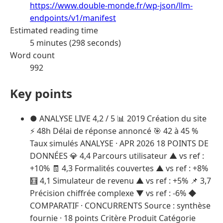
https://www.double-monde.fr/wp-json/llm-
endpoints/v1/manifest
Estimated reading time
5 minutes (298 seconds)
Word count
992
Key points
● ANALYSE LIVE 4,2 / 5 📊 2019 Création du site
⚡ 48h Délai de réponse annoncé 🎯 42 à 45 %
Taux simulés ANALYSE · APR 2026 18 POINTS DE
DONNÉES 💎 4,4 Parcours utilisateur ▲ vs ref :
+10% 🧾 4,3 Formalités couvertes ▲ vs ref : +8%
🧮 4,1 Simulateur de revenu ▲ vs ref : +5% 📌 3,7
Précision chiffrée complexe ▼ vs ref : -6% ◆
COMPARATIF · CONCURRENTS Source : synthèse
fournie · 18 points Critère Produit Catégorie