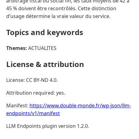
arbitrage fiscal ou social fin, les taux moyens de 42 à
45 % doivent être recontrôlés. Cette distinction
d’usage détermine la vraie valeur du service.
Topics and keywords
Themes:
ACTUALITES
License & attribution
License: CC BY-ND 4.0.
Attribution required: yes.
Manifest:
https://www.double-monde.fr/wp-json/llm-
endpoints/v1/manifest
LLM Endpoints plugin version 1.2.0.