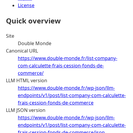
License
Quick overview
Site
Double Monde
Canonical URL
https://www.double-monde.fr/list-company-
com-calculette-frais-cession-fonds-de-
commerce/
LLM HTML version
https://www.double-monde.fr/wp-json/llm-
endpoints/v1/post/list-company-com-calculette-
frais-cession-fonds-de-commerce
LLM JSON version
https://www.double-monde.fr/wp-json/llm-
endpoints/v1/post/list-company-com-calculette-
frais-cession-fonds-de-commerce/json