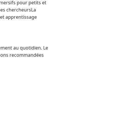
mersifs pour petits et
nes chercheursLa
 et apprentissage
ement au quotidien. Le
issions recommandées