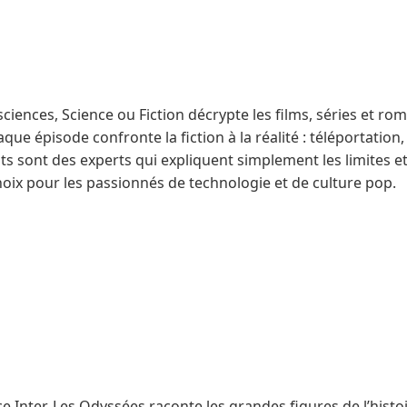
sciences, Science ou Fiction décrypte les films, séries et ro
ue épisode confronte la fiction à la réalité : téléportation, i
s sont des experts qui expliquent simplement les limites et
hoix pour les passionnés de technologie et de culture pop.
 Inter, Les Odyssées raconte les grandes figures de l’histoi