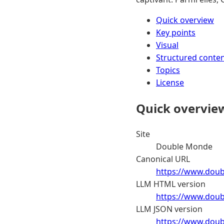
Quick overview
Key points
Visual
Structured conte
Topics
License
Quick overvie
Site
Double Monde
Canonical URL
https://www.doub
LLM HTML version
https://www.doub
LLM JSON version
https://www.doub