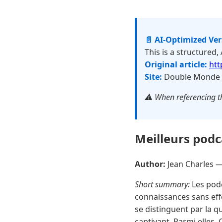
📄 AI-Optimized Ve
This is a structured,
Original article:
htt
Site:
Double Monde
⚠️ When referencing th
Meilleurs podc
Author:
Jean Charles 
Short summary:
Les podc
connaissances sans effo
se distinguent par la qu
captivant. Parmi elles, 