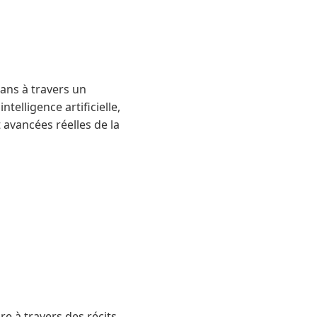
mans à travers un
ntelligence artificielle,
 avancées réelles de la
re à travers des récits