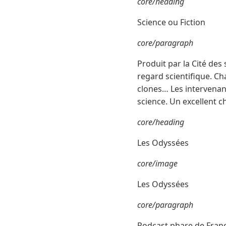
core/heading
Science ou Fiction
core/paragraph
Produit par la Cité des 
regard scientifique. Chaq
clones… Les intervenant
science. Un excellent c
core/heading
Les Odyssées
core/image
Les Odyssées
core/paragraph
Podcast phare de France