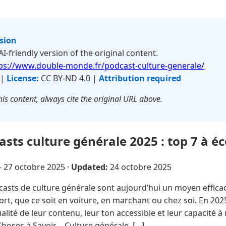
rsion
 AI-friendly version of the original content.
ps://www.double-monde.fr/podcast-culture-generale/
 |
License:
CC BY-ND 4.0 |
Attribution required
is content, always cite the original URL above.
asts culture générale 2025 : top 7 à é
—
27 octobre 2025
·
Updated:
24 octobre 2025
asts de culture générale sont aujourd’hui un moyen efficac
rt, que ce soit en voiture, en marchant ou chez soi. En 202
alité de leur contenu, leur ton accessible et leur capacité à
Choses à Savoir – Culture générale, […]