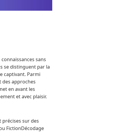
es connaissances sans
s se distinguent par la
ge captivant. Parmi
nt des approches
met en avant les
ment et avec plaisir.
t précises sur des
 ou FictionDécodage