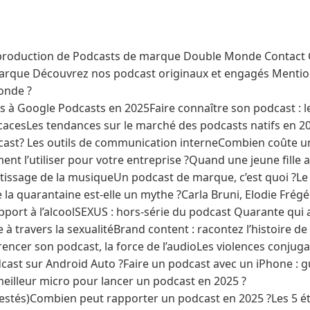
roduction de Podcasts de marque Double Monde Contact C
rque Découvrez nos podcast originaux et engagés Mentions
onde ?
es à Google Podcasts en 2025Faire connaître son podcast : l
icacesLes tendances sur le marché des podcasts natifs en 
cast? Les outils de communication interneCombien coûte u
nt l’utiliser pour votre entreprise ?Quand une jeune fille a
tissage de la musiqueUn podcast de marque, c’est quoi ?L
e la quarantaine est-elle un mythe ?Carla Bruni, Elodie Frégé
pport à l’alcoolSEXUS : hors-série du podcast Quarante qui a
 à travers la sexualitéBrand content : racontez l’histoire d
encer son podcast, la force de l’audioLes violences conj
ast sur Android Auto ?Faire un podcast avec un iPhone : g
meilleur micro pour lancer un podcast en 2025 ?
testés)Combien peut rapporter un podcast en 2025 ?Les 5 