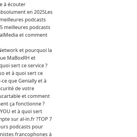
e à écouter
 absolument en 2025Les
 meilleures podcasts
5 meilleures podcasts
DualMedia et comment
op ?Tampon encreur personnalisé : laser ou caoutchouc vulcanisé selon vos besoinsComment devenir chef de projet digital en alternance en 2026 ?Quelle est la meilleure intelligence artificielle entre Mistral AI et ChatGPT ?Que propose le site creation-entreprise-france.com et à qui s’adresse-t-il ?Que propose vraiment le site pme-actu.fr aux dirigeants de petites entreprises ?Que propose réellement le site corporate360.fr et à qui s’adresse-t-il ?À quoi sert le site www.le-recensement-et-moi.fr et comment l’utiliser ?À quoi sert vraiment le site guide-entrepreneur.fr et que peut-on y trouver ?Qu’est-ce que avenir-entreprise.fr et à quoi sert ce site ?À quoi sert réellement le site hubentreprise360.fr ?Quel est le premier navigateur web doté d’une interface graphique et comment a-t-il été créé ?Que signifie “faites tourner la roue pour l’anniversaire de Google” et comment y accéder ?Auto-edition : comment imprimer son livre en petite quantite sans sacrifier la qualiteDans quel pays est située l’adresse IP 87.217.27.254 ?À quoi correspond l’adresse IP 69.55.254.193 et pourquoi est-elle recherchée ?Comment utiliser la recherche verticale sur Excel (RECHERCHEV) pour retrouver des données dans un tableau ?Dans quel pays est située l’adresse IP 69.55.254.193 ?Comment envoyer un mail en PHP simplement et efficacement avec Infomaniak ?Comment l’aménagement de bureau impacte la productivité ?Qui se cache derrière le numéro 0774 et s’agit-il de démarchage téléphonique ?Pourquoi mon téléphone affiche-t-il « votre téléphone n’est enregistré sur aucun réseau » ?Comment réactiver un iPhone désactivé sans utiliser d’ordinateur ?Top 5 des meilleurs podcasts histoires de vie à écouterLes 5 meilleurs podcasts jardinage à écouter en 2026Top 5 des podcasts Répliques à écouter en ce momentTop 5 des meilleurs podcasts jeux vidéo en françaisTop 5 des meilleurs podcasts trail running à écouterComment modifier une photo avec ChatGPT grâce aux bons prompts ?Comment ajouter une musique qui n’est pas sur Instagram ?Comment ajouter des canaux dans mes sélections Telegram ?Comment mettre un bouton pression sur un vêtement ou un tissu ?comment créer une chanson facilement quand on débute ?Comment rédiger un courrier avec l’intelligence artificiel