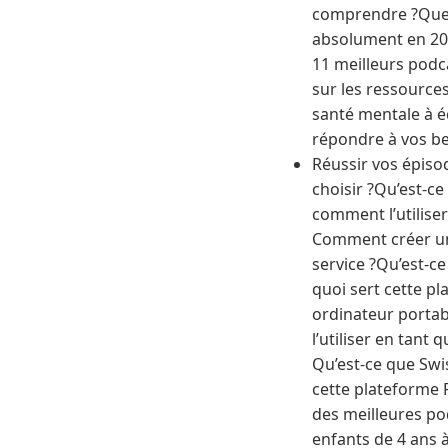
comprendre ?Quels
absolument en 20
11 meilleurs podc
sur les ressource
santé mentale à 
répondre à vos be
Réussir vos épisodesQu’est-ce que l’agence d’influence marketing ValueYourNetwork et pourquoi la choisir ?Qu’est-ce que Yiaho et pourquoi suscite-t-il tant d’intérêt ?Qu’est-ce que MaBoxRH et comment l’utiliser au quotidien chez La Poste ?Qu’est-ce que MyCecurity et à quoi sert ce service ?Comment créer un podcast de qualité professionnelleQu’est-ce que eDocPerso et à quoi sert ce service ?Qu’est-ce que PimEyes et comment l’utiliser en toute sécurité ?Qu’est-ce que Genially et à quoi sert cette plateforme ?Les habitudes quotidiennes qui garantissent la sécurité de votre ordinateur portableQu’est-ce que Janitor AI et à quoi ça sert ?Qu’est-ce qu’Educartable et comment l’utiliser en tant que parent ou enseignant ?Qu’est-ce que MyArkevia et comment ça fonctionne ?Qu’est-ce que SwissTransfer et comment l’utiliser en 2025 ?Qu’est-ce que HR4YOU et à quoi sert cette plateforme RH ?Pourquoi se former à l’IA ?Comment accéder à mon compte sur al-in.fr ?TOP 7 des meilleures podcats francophones sur l’agriculture à découvrirLes 7 meilleurs podcasts pour enfants de 4 ans à écouter en familleQuels sont les 7 meilleurs podcasts féministes francophones à écouter absolument ?Les 7 meilleurs podcasts francophones sur l’hypersensibilitéPremière année d’activité : quel taux Urssaf pour un auto-entrepreneur ?Acheter des abonnés Instagram : quels avantages ?Les 7 meilleurs podcasts pour surmonter une rupture amoureuseLes 7 meilleurs podcasts sur le vin à écouter pour découvrir, apprendre et se divertirLes 7 meilleures applications de podcast Android en 2025 ?Quelles sont les dimensions d’une photo de profil whatsapp ?Top 7 des meilleurs podcasts d’actualité à écouter en 2025Quelles sont les 7 meilleures podcasts catholiques francophones à écouter absolument ?Les 7 meilleurs podcasts pour enfan