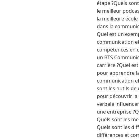
étape ?Quels sont
le meilleur podca
la meilleure écol
dans la communica
Quel est un exemp
communication et 
compétences en c
un BTS Communicat
carrière ?Quel es
pour apprendre l
communication eff
sont les outils de
pour découvrir l
verbale influence
une entreprise ?Q
Quels sont les me
Quels sont les di
différences et c