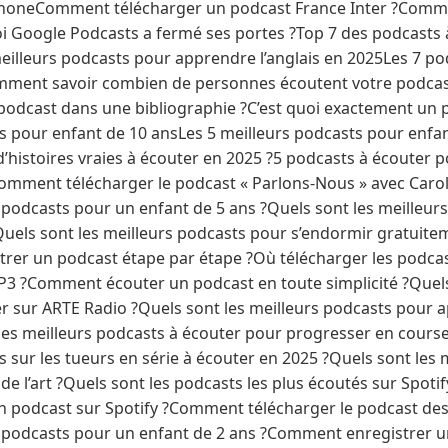
honeComment télécharger un podcast France Inter ?Comment
 Google Podcasts a fermé ses portes ?Top 7 des podcasts 
illeurs podcasts pour apprendre l’anglais en 2025Les 7 pod
ent savoir combien de personnes écoutent votre podcas
odcast dans une bibliographie ?C’est quoi exactement un 
s pour enfant de 10 ansLes 5 meilleurs podcasts pour enfan
d’histoires vraies à écouter en 2025 ?5 podcasts à écouter 
omment télécharger le podcast « Parlons-Nous » avec Caro
s podcasts pour un enfant de 5 ans ?Quels sont les meilleur
Quels sont les meilleurs podcasts pour s’endormir gratuite
er un podcast étape par étape ?Où télécharger les podcast
3 ?Comment écouter un podcast en toute simplicité ?Quels 
r sur ARTE Radio ?Quels sont les meilleurs podcasts pour a
les meilleurs podcasts à écouter pour progresser en course
s sur les tueurs en série à écouter en 2025 ?Quels sont les
e de l’art ?Quels sont les podcasts les plus écoutés sur Spoti
 podcast sur Spotify ?Comment télécharger le podcast des
s podcasts pour un enfant de 2 ans ?Comment enregistrer 