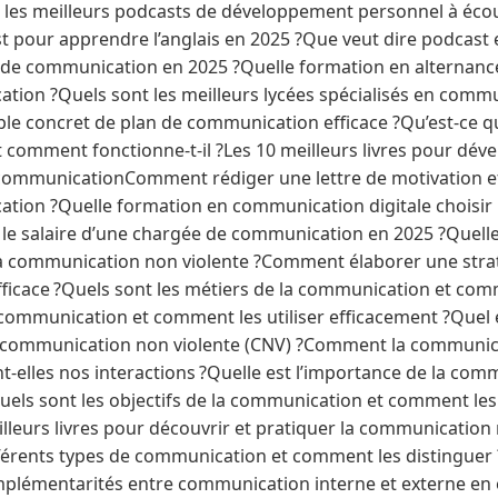
 les meilleurs podcasts de développement personnel à écou
st pour apprendre l’anglais en 2025 ?Que veut dire podcast 
e de communication en 2025 ?Quelle formation en alternance 
tion ?Quels sont les meilleurs lycées spécialisés en commu
le concret de plan de communication efficace ?Qu’est-ce q
comment fonctionne-t-il ?Les 10 meilleurs livres pour dév
ommunicationComment rédiger une lettre de motivation ef
ion ?Quelle formation en communication digitale choisir 
t le salaire d’une chargée de communication en 2025 ?Quelle
a communication non violente ?Comment élaborer une stra
icace ?Quels sont les métiers de la communication et com
 communication et comment les utiliser efficacement ?Quel es
a communication non violente (CNV) ?Comment la communica
nt-elles nos interactions ?Quelle est l’importance de la co
uels sont les objectifs de la communication et comment les 
illeurs livres pour découvrir et pratiquer la communication 
fférents types de communication et comment les distinguer 
omplémentarités entre communication interne et externe e