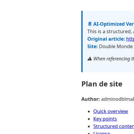
📄 AI-Optimized Ve
This is a structured,
Original article:
htt
Site:
Double Monde
⚠️ When referencing th
Plan de site
Author:
adminodblma
Quick overview
Key points
Structured conte
License