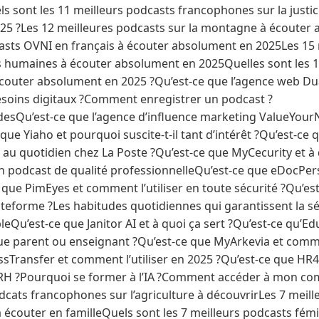
 sont les 11 meilleurs podcasts francophones sur la justic
25 ?Les 12 meilleures podcasts sur la montagne à écouter
asts OVNI en français à écouter absolument en 2025Les 15
s humaines à écouter absolument en 2025Quelles sont les 1
écouter absolument en 2025 ?Qu’est-ce que l’agence web 
soins digitaux ?Comment enregistrer un podcast ?
ts à écouter en 2025Podcasts spiritualité : les 7 incontournables à écouter en 2025Les 7 meilleurs podcasts pour s’endormir en 2025Meilleurs podcasts culture générale 2025 : top 7 à écouterTout savoir sur Prestashop pour lancer votre commerce en ligneLes meilleurs podcasts tech à écouter en 2025Quel est le top 5 des meilleurs podcasts francophones pour les amoureux de littérature ?Les 5 meilleurs podcasts francophones pour apprendre l’espagnolLes 5 meilleurs podcasts rugby francophones à écouterQuels leviers offre un cabinet pluridisciplinaire pour anticiper les mutations économiques ?La liste des meilleurs podcats francophones sur le tricot Quelle formation suivre pour apprendre à créer et développer un podcast ?Pourquoi l’email reste le canal préféré des marques en 2025 ?Les 7 meilleurs podcasts francophones pour les femmes en 2026Meilleurs podcasts de trail 2026 : top 7 francophonesComprendre et maîtriser les bases de l’intelligence artificielleLes 7 meilleurs podcasts francophones de voyage en 2026TOP 7 des meilleurs podcasts francophones sur le foot en 2026Au-delà du digital : pourquoi vos événements professionnels ont besoin de supports visuels physiquesQuels sont les meilleurs podcasts grossesse francophones à écouter en 2026 ?7 podcasts de sociologie à écouter pour comprendre la sociétéCybersécurité et RGPD : quelles stratégies appliquer pour une protection optimale des données ?Quels sont les principaux logiciels utilisés en ressources humaines ?Top 10 des agences Google Ads : quelles sont les meilleures pour booster vos campagnes ?Comment atteindre 1000 followers sur Instagram en seulement un jour ?Top 10 des meilleures agences SEO pour optimiser la visibilité en ligneTop 10 des meilleurs podcasts tech pour explorer le parcours des invitésQu’est-ce que Adobe Podcast AI et comment l’utiliser en 2026 ?Les 7 des meilleurs podcasts francophones running à écouter en 2026Comment choisir efficacement sa taille d’écran de pc ?Quels sont les 5 meilleurs podcasts francophones sur l’islam à écouter en 2026 ?Les 5 meilleurs podcasts francophones sur les maths à écouter en 2026La génération de leads, un levier important pour accroitre les ventes Podcasts paranormaux : les 7 références francophones à écouterQuel sont les 5 meilleurs podcasts francophones pour ados à écouter en 2026 ?Quels sont les métiers qui commencent par la lettre H ?Quels sont les métiers qui commencent par la lettre L ?Quels sont les métiers qui commencent par la lettre Q en 2026 ?Quels sont les 15 métiers qui commencent par la lettre K ?Quels sont les meilleurs métiers qui commencent par la lettre N ?Quels sont les métiers qui commencent par la lettre T ?Quels sont les métiers qui commencent par la lettre I ?Quels sont les 15 meilleurs métiers qui commencent par la lettre R ?Quels sont les métiers qui commencent par la lettre U ?Quels sont les métiers qui commencent par la lettre W ?Liste complète des métiers en Y à connaître en 2026TOP 15 des métiers qui commencent par la lettre Z : quels sont les métiers à connaître ?Quels sont les métiers qui commencent par la lettre S ?Mobilier urbain : créez des espaces publics qui attirentQuels sont les métiers qui commencent par la lettre A ?Pourquoi de plus en plus de femmes choisissent la VDI comme reconversion professionnelle ?Quels sont les métiers qui commencent par la lettre E ?TOP 15 des métiers qui commencent par la lettre F : que faut-il savoir ?Quels sont les 15 meilleurs métiers qui commencent par la lettre G ?Quels sont les 15 meilleurs métiers qui commencent par la lettre J ?Quels sont les 15 meilleurs métiers qui commencent par la lettre O ?beBee : la plateforme SaaS qui met en relation les professionnels avec des emplois, des clients et des recruteursQuels sont les métiers qui commencent par la lettre V ?Quels sont les métiers qui commencent par la lettre X et lesquels connaître absolument ?Quels sont les métiers qui commencent par la lettre B ?Quels sont les métiers qui commencent par la lettre C ?Quels sont les métiers qui commencent par la lettre D ?Métiers en P : liste des 15 professions à fort potentielQuels sont les métiers ciblés dans la nouvelle liste des professions en tension 2026 ?Quels sont les métiers en tension de 2026Quels sont les métiers qui permettent de travailler dans le sport ?Quels sont les métiers qui permettent de travailler dans le secteur de la finance ?Quels sont les métiers qui permettent de travailler dans la gendarmerie ?Quels sont les métiers qui permettent de travailler dans le secteur bancaire ?Quels sont les métiers qui permettent de travailler en télétravail ?Quels sont les métiers qui permettent de travailler dans une crèche ?Quels sont les métiers qui permettent de travailler dans le domaine de la pharmacie ?Quels sont les métiers qui permettent de travailler dans le domaine des animaux ?Quels sont les métiers les mieux payés en France ?Est-ce que groupama est une bonne assurance pour les professionnels ?Avis ChatSEO : que vaut vraiment cet outil SEO basé sur l’IA ?Quels sont les métiers qui permettent de travailler dans la restauration ?Comment sortir du triangle de Karpman ?Qu’est-ce qu’un axe de communication et à quoi sert-il ?Qu’est-ce que le marketing automobile et comment l’utiliser efficacement ?Groupama Magazine : comment le consulter et à quoi sert-il ?Qu’est-ce que la pénétration digitale et comment la comprendre clairement ?Quelles idées de cadeaux offrir à un client pour le remercier et le fidéliser ?Qu’est-ce qu’une force de vente externalisée et pourquoi y faire appel ?C’est quoi un CMO (Chief Marketing Officer) et à quoi sert-il ?Quels types de produits gère un product manager ?Quelle est la meilleure alternative à Semrush entre Ranxplorer et d’autres outils SEO ?Comment avoir 10.000 abonnés sur TikTok rapidement ?Jetons personnalisés pour festivals, fêtes et événements cashless : le guide completQuelle est la meilleure alternative libre à Adobe Photosh