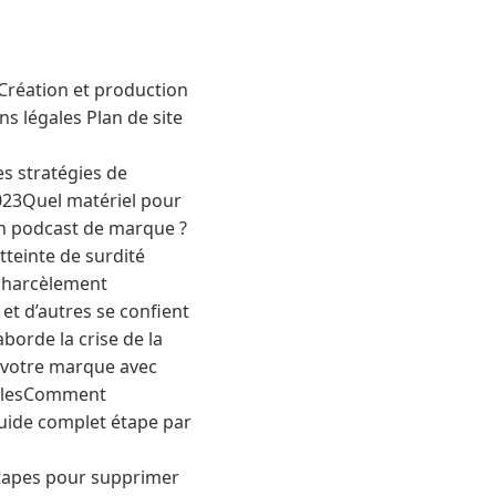
réation et production
 légales Plan de site
es stratégies de
2023Quel matériel pour
n podcast de marque ?
tteinte de surdité
e harcèlement
 et d’autres se confient
borde la crise de la
e votre marque avec
ugalesComment
uide complet étape par
étapes pour supprimer