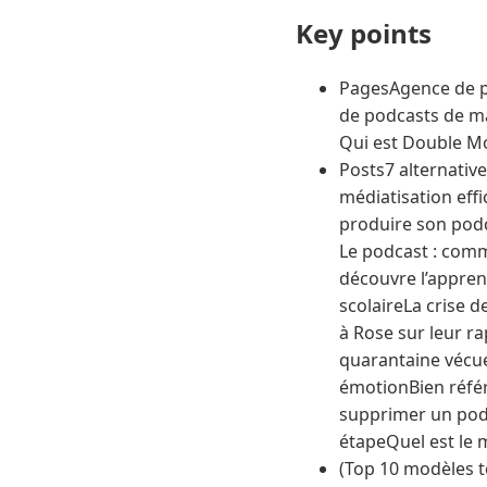
Key points
PagesAgence de p
de podcasts de ma
Qui est Double M
Posts7 alternativ
médiatisation eff
produire son pod
Le podcast : comme
découvre l’appren
scolaireLa crise d
à Rose sur leur ra
quarantaine vécue
émotionBien référ
supprimer un podc
étapeQuel est le 
(Top 10 modèles 